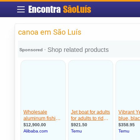
Encontra
SãoLuís
canoa em São Luís