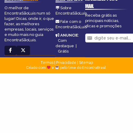
MAIL
O melhor de
Sobre
EncontraSãoLuis num só
EncontraSãoLuís
Receba grátis as
lugar! Dicas, onde ir, o que
principais notícias,
Fale com o
fazer, as melhores
dicas e promoções
EncontraSãoLuís
empresas, locais, serviços
e muito mais no guia
ANUNCIE
:
EncontraSãoLuis.
Com
destaque
|
Grátis
Termos
|
Privacidade
|
Sitemap
Criado com
e
pelo time do EncontraBrasil