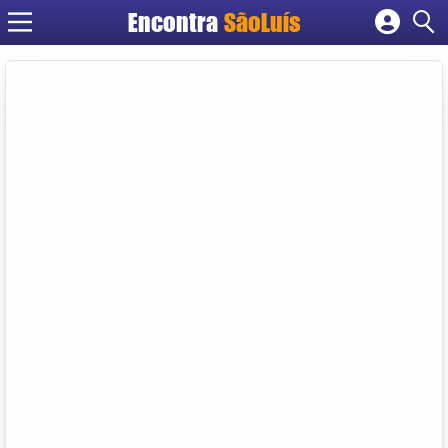
Encontra
SãoLuís
Cadastrar empresa
Fazer login
Criar conta