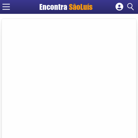
Encontra
SãoLuís
Cadastrar empresa
Fazer login
Criar conta