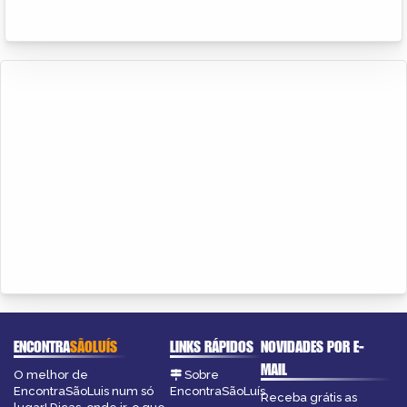
ENCONTRA
SÃOLUÍS
LINKS RÁPIDOS
NOVIDADES POR E-
MAIL
O melhor de
Sobre
EncontraSãoLuis num só
EncontraSãoLuís
Receba grátis as