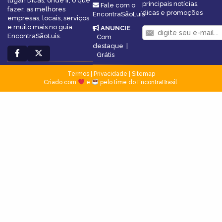
lugar! Dicas, onde ir, o que
principais notícias,
Fale com o
fazer, as melhores
dicas e promoções
EncontraSãoLuís
empresas, locais, serviços
e muito mais no guia
ANUNCIE
:
EncontraSãoLuis.
Com
destaque
|
Grátis
Termos
|
Privacidade
|
Sitemap
Criado com
e
pelo time do EncontraBrasil