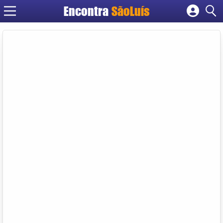
Encontra
SãoLuís
Cadastrar empresa
Fazer login
Criar conta