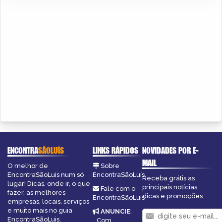
ENCONTRA
SÃOLUÍS
LINKS RÁPIDOS
NOVIDADES POR E-
MAIL
O melhor de
Sobre
EncontraSãoLuis num só
EncontraSãoLuís
Receba grátis as
lugar! Dicas, onde ir, o que
principais notícias,
Fale com o
fazer, as melhores
dicas e promoções
EncontraSãoLuís
empresas, locais, serviços
e muito mais no guia
ANUNCIE
:
EncontraSãoLuis.
Com