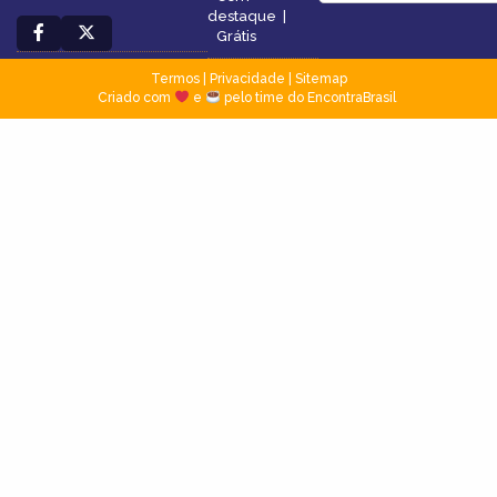
destaque
|
Grátis
Termos
|
Privacidade
|
Sitemap
Criado com
e
pelo time do EncontraBrasil